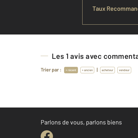
Taux Recommand
Les
1
avis avec commentai
Trier par :
|
+ récent
+ ancien
acheteur
vendeur
Parlons de vous, parlons biens