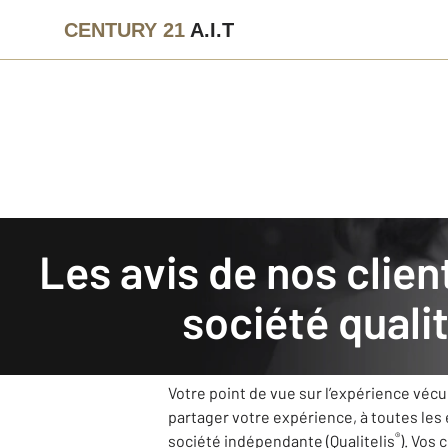
CENTURY 21
A.I.T
Agence immobilière
Avis de nos clients
Les avis de nos clients recueillis et authentifiés par la
CENTURY 21 A.I.T
: nos cl
société qualit
Notre agence CENTURY 21 A.I.T s’est fix
retours.
Votre point de vue sur l’expérience véc
partager votre expérience, à toutes les
®
société indépendante (Qualitelis
). Vos