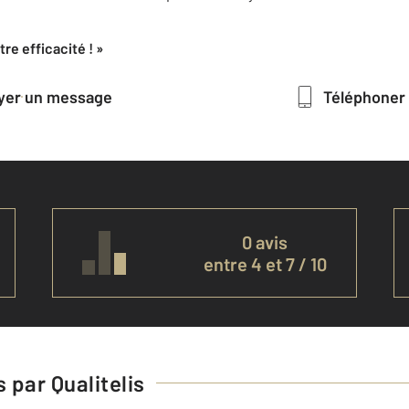
re efficacité ! »
oyer un message
Téléphoner
0 avis
entre 4 et 7 / 10
 par Qualitelis