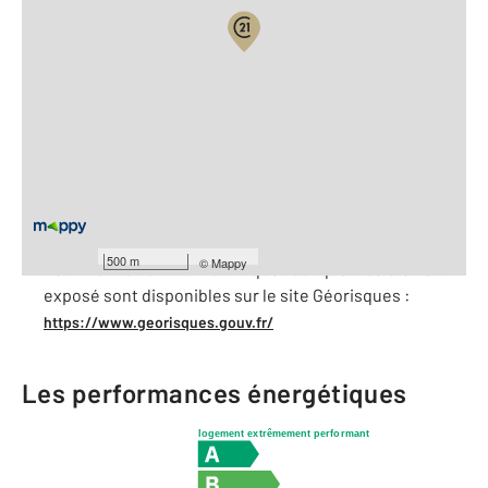
Vue globale
2
Surface totale : 710 m
2
Surface habitable : 104,4 m
Nombre de pièces : 4
[Voir le détail]
À savoir
500 m
©
Mappy
Les informations sur les risques auxquels ce bien est
exposé sont disponibles sur le site Géorisques :
https://www.georisques.gouv.fr/
Les performances énergétiques
logement extrêmement performant