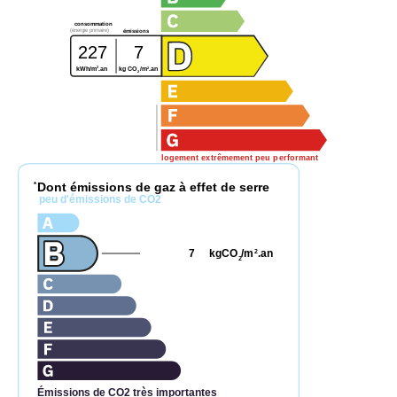
consommation
(énergie primaire)
émissions
227
7
2
2
kWh/m
.an
kg CO
/m
.an
2
logement extrêmement peu performant
Dont émissions de gaz à effet de serre
*
peu d'émissions de CO2
7
kgCO
/m
.an
2
2
Émissions de CO2 très importantes