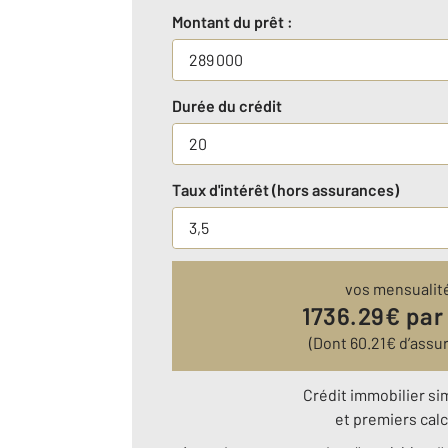
Montant du prêt :
Durée du crédit
Taux d'intérêt (hors assurances)
vos mensualit
1736.29
€ par
(Dont
60.21
€ d’assu
Crédit immobilier si
et premiers calc