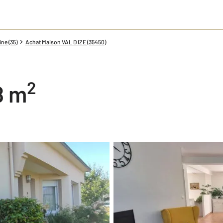
ine (35)
Achat Maison VAL D IZE (35450)
2
8 m