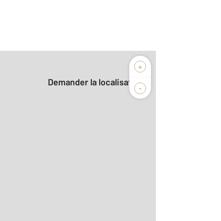
+
Demander la localisation
-
2
m
r le détail]