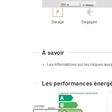
Les plus
500 m
©
Mappy
P
Garage
Dégagée
À savoir
Les informations sur les risques auxq
Les performances énerg
logement extrêmement performant
consommation
(énergie primaire)
émissions