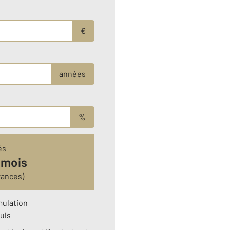
€
années
%
és
 mois
rances)
mulation
uls