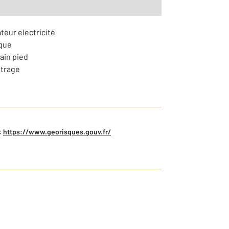
teur electricité
ique
lain pied
itrage
:
https://www.georisques.gouv.fr/