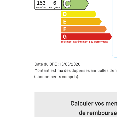
153
6
2
2
kg CO
/m
.an
kWh/m
.an
2
logement extrêmement peu performant
Date du DPE : 15/05/2026
Montant estimé des dépenses annuelles d'éne
(abonnements compris).
Calculer vos men
de rembours