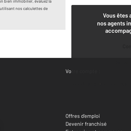
n bien immobilier, évaluez la
utilisant nos calculettes de
Vous êtes 
nos agents i
accompagn
Co
Deman
Votre compte :
Accéder à mon compte
Offres d'emploi
Devenir franchisé