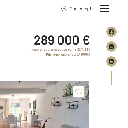
Mon compte
289 000 €
Honoraires charge acquéreur: 4,32 % TTC
Prix hors honoraires: 278000€