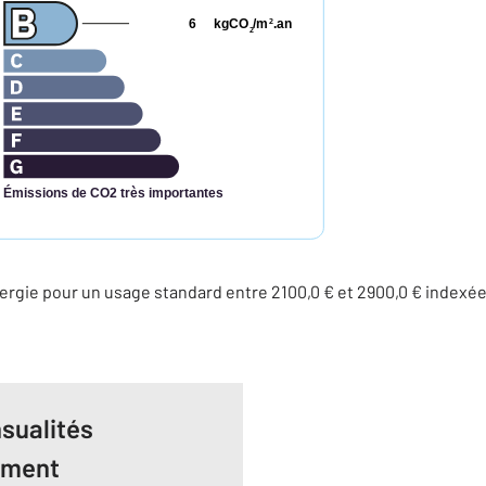
6
kgCO
/m
.an
2
2
Émissions de CO2 très importantes
rgie pour un usage standard entre 2100,0 € et 2900,0 € indexé
sualités
ement