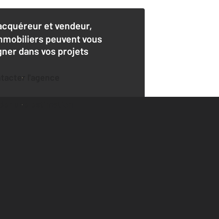
acquéreur et vendeur,
mmobiliers peuvent vous
er dans vos projets
ntacter l'agence
der une estimation