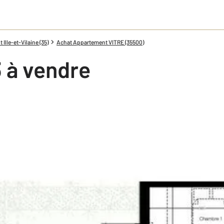
lle-et-Vilaine (35)
Achat Appartement VITRE (35500)
 à vendre