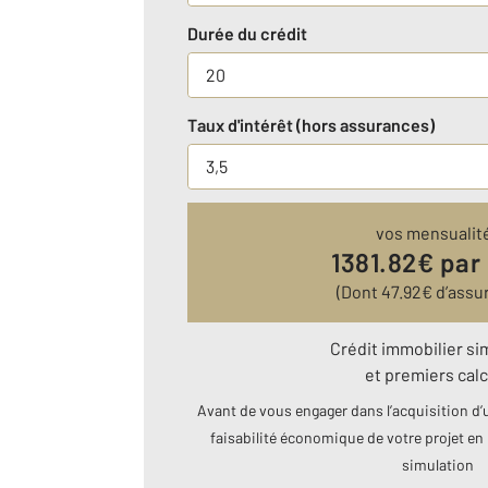
Durée du crédit
Taux d'intérêt (hors assurances)
vos mensualit
1381.82
€ par
(Dont
47.92
€ d’assu
Crédit immobilier si
et premiers calc
Avant de vous engager dans l’acquisition d’u
faisabilité économique de votre projet en 
simulation