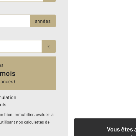
années
%
és
 mois
rances)
mulation
uls
n bien immobilier, évaluez la
utilisant nos calculettes de
Vous êtes 