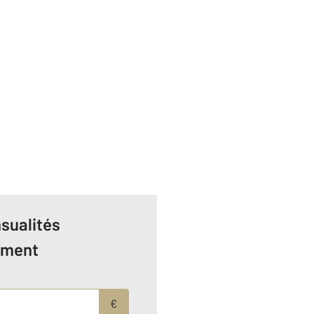
sualités
ement
€