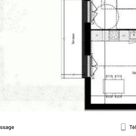
essage
T