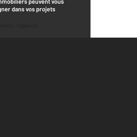
mmobiliers peuvent vous
er dans vos projets
ntacter l'agence
der une estimation