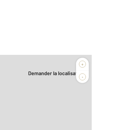
+
Demander la localisation
-
4