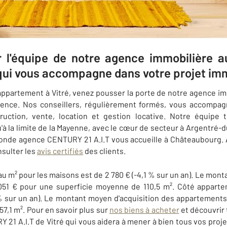
r l'équipe de notre agence immobilière 
qui vous accompagne dans votre projet imm
'appartement à Vitré, venez pousser la porte de notre agence i
rience. Nos conseillers, régulièrement formés, vous accompag
truction, vente, location et gestion locative. Notre équipe 
'à la limite de la Mayenne, avec le cœur de secteur à Argentré-d
nde agence CENTURY 21 A.I.T vous accueille à Châteaubourg. A
nsulter les
avis certifiés
des clients.
u m² pour les maisons est de 2 780 € (-4,1 % sur un an). Le mont
 051 € pour une superficie moyenne de 110,5 m². Côté apparte
+4 % sur un an). Le montant moyen d'acquisition des appartement
7,1 m². Pour en savoir plus sur
nos biens à acheter
et découvrir 
Y 21 A.I.T de Vitré qui vous aidera à mener à bien tous vos proj