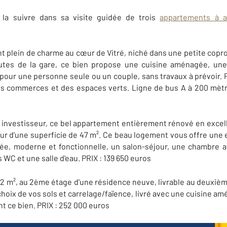
 la suivre dans sa visite guidée de trois
appartements à a
t plein de charme au cœur de Vitré, niché dans une petite copr
utes de la gare, ce bien propose une cuisine aménagée, une 
 pour une personne seule ou un couple, sans travaux à prévoir. 
 des commerces et des espaces verts. Ligne de bus A à 200 mètr
éal investisseur, ce bel appartement entièrement rénové en exce
ur d'une superficie de 47 m². Ce beau logement vous offre une
ée, moderne et fonctionnelle, un salon-séjour, une chambre a
WC et une salle d'eau. PRIX : 139 650 euros
2 m², au 2ème étage d'une résidence neuve, livrable au deuxiè
 choix de vos sols et carrelage/faïence, livré avec une cuisine am
t ce bien. PRIX : 252 000 euros