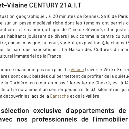
-et-Vilaine CENTURY 21 A.I.T
situation géographique : à 30 minutes de Rennes, 2h10 de Paris 
sur un passé médiéval riche dont les témoins ont permis de 
t citer : le manoir gothique de Mme de Sévigné, situé juste à l'
 Les habitants jouissent de divers lieux comme le centre cultu
e, danse, musique, humour, variétés, expositions), le cinéma (3 
e, le parc des expositions... La Maison des Cultures du mond
lturel immatériel de la France.
hoix ne manquent pas non plus. La
Vilaine
traverse Vitré d’Est 
ières sont deux balades qui permettent de profiter de la quiétud
 de la Corbière, au cœur du massif forestier de Chevré, est à 
lle offre notamment un sentier pédestre de 3,5 kilomètres qui
à découvrir les lacs de la
Cantache
et de la Valière.
sélection exclusive d'appartements d
avec nos professionnels de l'immobili